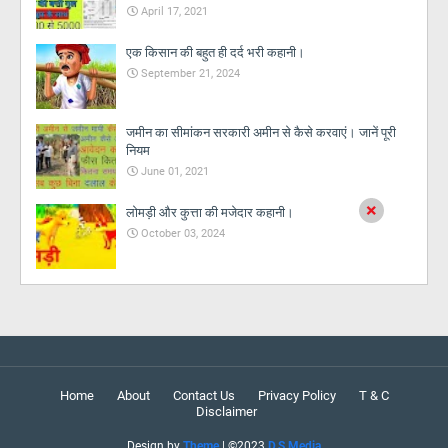
April 17, 2021
एक किसान की बहुत ही दर्द भरी कहानी।
September 21, 2024
जमीन का सीमांकन सरकारी अमीन से कैसे करवाएं। जानें पूरी
नियम
June 01, 2021
×
लोमड़ी और कुत्ता की मजेदार कहानी।
October 03, 2024
Home
About
Contact Us
Privacy Policy
T & C
Disclaimer
Design by
Theme
| ©2023
D.S.Media